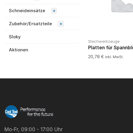
Schneideinsätze
+
Zubehör/Ersatzteile
+
Sloky
Stechwerkzeuge
Platten für Spannb
Aktionen
20,78
€
inkl. MwSt.
Mo-Fr, 09:00 - 17:00 Uhr