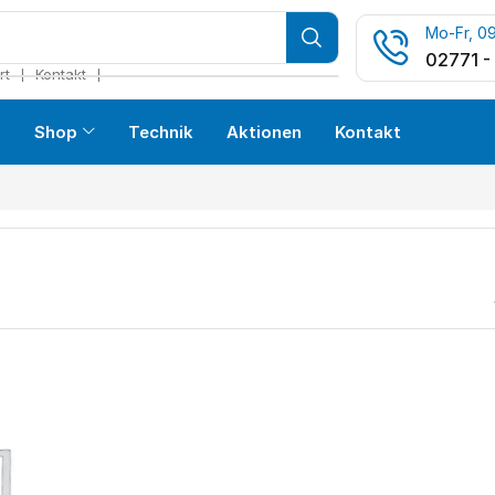
Mo-Fr, 09
02771 -
❘
❘
rt
Kontakt
s
Shop
Technik
Aktionen
Kontakt