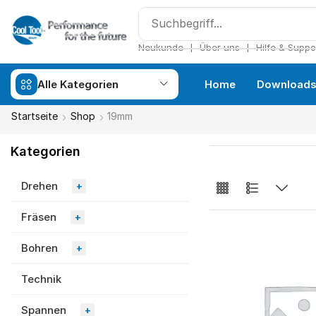
❘
❘
Neukunde
Über uns
Hilfe & Suppo
Alle Kategorien
Home
Download
Startseite
Shop
19mm
Kategorien
Drehen
+
Fräsen
+
Bohren
+
Technik
Spannen
+