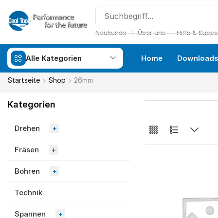
❘
❘
Neukunde
Über uns
Hilfe & Suppo
Alle Kategorien
Home
Download
Startseite
Shop
26mm
Kategorien
Drehen
+
Fräsen
+
Bohren
+
Technik
Spannen
+