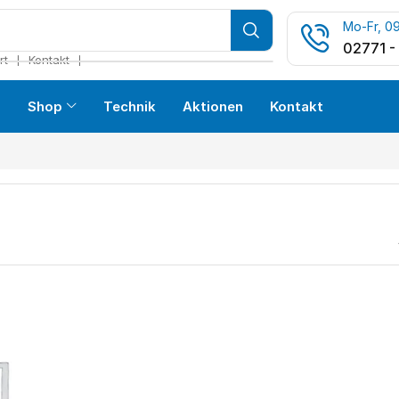
Mo-Fr, 09
02771 -
❘
❘
rt
Kontakt
s
Shop
Technik
Aktionen
Kontakt