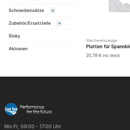
Schneideinsätze
+
Zubehör/Ersatzteile
+
Sloky
Stechwerkzeuge
Platten für Spannb
Aktionen
20,78
€
inkl. MwSt.
Mo-Fr, 09:00 - 17:00 Uhr