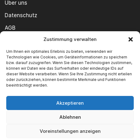
Über uns
Datenschutz
AGB
Zustimmung verwalten
Cookie-Richtlinie
Um Ihnen ein optimales Erlebnis zu bieten, verwenden wir
Impressum
Technologien wie Cookies, um Geräteinformationen zu speichern
bzw. darauf zuzugreifen. Wenn Sie diesen Technologien zustimmen,
können wir Daten wie das Surfverhalten oder eindeutige IDs auf
dieser Website verarbeiten. Wenn Sie Ihre Zustimmung nicht erteilen
oder zurückziehen, können bestimmte Merkmale und Funktionen
beeinträchtigt werden.
Akzeptieren
Copyright ©2026 SWT GmbH Built by
innovie.me
Ablehnen
Wir akzeptieren
Voreinstellungen anzeigen