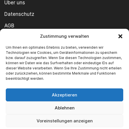
Über uns
Datenschutz
AGB
Zustimmung verwalten
Cookie-Richtlinie
Um Ihnen ein optimales Erlebnis zu bieten, verwenden wir
Impressum
Technologien wie Cookies, um Geräteinformationen zu speichern
bzw. darauf zuzugreifen. Wenn Sie diesen Technologien zustimmen,
können wir Daten wie das Surfverhalten oder eindeutige IDs auf
dieser Website verarbeiten. Wenn Sie Ihre Zustimmung nicht erteilen
oder zurückziehen, können bestimmte Merkmale und Funktionen
beeinträchtigt werden.
Akzeptieren
Copyright ©2026 SWT GmbH Built by
innovie.me
Ablehnen
Wir akzeptieren
Voreinstellungen anzeigen