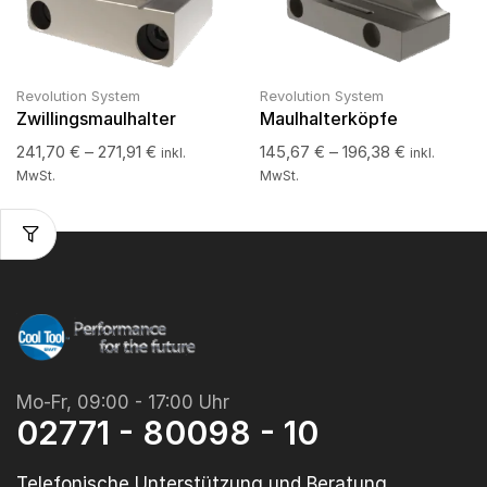
Revolution System
Revolution System
Zwillingsmaulhalter
Maulhalterköpfe
241,70
€
–
271,91
€
145,67
€
–
196,38
€
inkl.
inkl.
MwSt.
MwSt.
Mo-Fr, 09:00 - 17:00 Uhr
02771 - 80098 - 10
Telefonische Unterstützung und Beratung