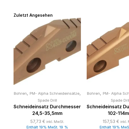
Zuletzt Angesehen
,
,
,
,
ätze
Bohren
PM- Alpha Schneideinsätze
Bohren
PM- Alpha Sch
Spade Drill
Spade Dril
ser
Schneideinsatz Durchmesser
Schneideinsatz D
24,5-35,5mm
102-114
57,73
€
157,53
€
inkl. MwSt.
inkl.
Enthält 19% MwSt. 19 %
Enthält 19% MwS