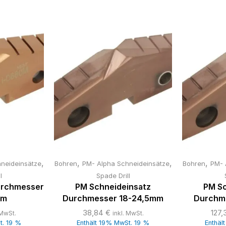
,
,
,
,
neideinsätze
Bohren
PM- Alpha Schneideinsätze
Bohren
PM- 
l
Spade Drill
urchmesser
PM Schneideinsatz
PM Sc
mm
Durchmesser 18-24,5mm
Durchm
38,84
€
127,
 MwSt.
inkl. MwSt.
t. 19 %
Enthält 19% MwSt. 19 %
Enthäl