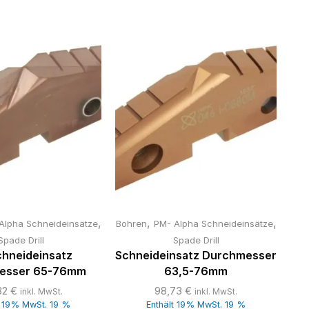
,
,
,
Alpha Schneideinsätze
Bohren
PM- Alpha Schneideinsätze
Boh
Spade Drill
Spade Drill
hneideinsatz
Schneideinsatz Durchmesser
Sch
esser 65-76mm
63,5-76mm
32
€
98,73
€
inkl. MwSt.
inkl. MwSt.
t 19% MwSt. 19 %
Enthält 19% MwSt. 19 %