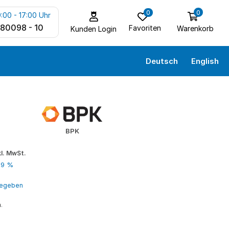
0
0
:00 - 17:00 Uhr
 80098 - 10
Favoriten
Warenkorb
Kunden Login
Deutsch
English
BPK
kl. MwSt.
19 %
ngegeben
n
.