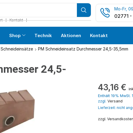
Mo-Fr, 09
02771 -
❘
❘
rt
Kontakt
s
Shop
Technik
Aktionen
Kontakt
 Schneideinsätze
PM Schneideinsatz Durchmesser 24,5-35,5mm
hmesser 24,5-
43,16
€
in
Enthält 19% MwSt. 
zzgl.
Versand
Lieferzeit: nicht a
zzgl. Versandkoste