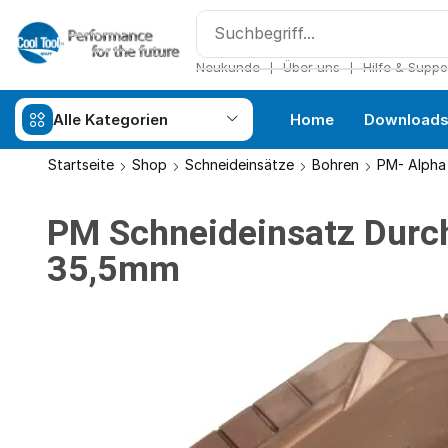
❘
❘
Neukunde
Über uns
Hilfe & Suppo
Alle Kategorien
Home
Download
Startseite
Shop
Schneideinsätze
Bohren
PM- Alpha
PM Schneideinsatz Durc
35,5mm