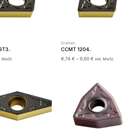
Drehen
T3..
CCMT 1204..
8,74
€
–
9,60
€
l. MwSt.
inkl. MwSt.