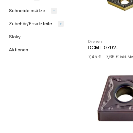
Schneideinsätze
+
Zubehör/Ersatzteile
+
Sloky
Drehen
DCMT 0702..
Aktionen
7,45
€
–
7,66
€
inkl. M