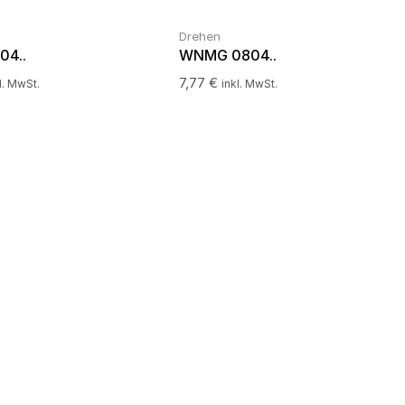
Drehen
04..
WNMG 0804..
7,77
€
l. MwSt.
inkl. MwSt.