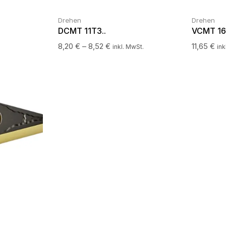
Drehen
Drehen
DCMT 11T3..
VCMT 16
8,20
€
–
8,52
€
11,65
€
inkl. MwSt.
ink