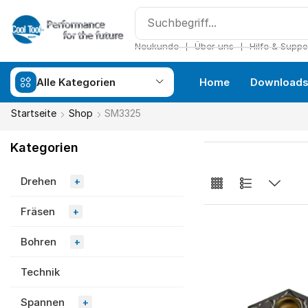
❘
❘
Neukunde
Über uns
Hilfe & Suppo
Alle Kategorien
Home
Download
Startseite
Shop
SM3325
Kategorien
Drehen
+
Fräsen
+
Bohren
+
Technik
Spannen
+