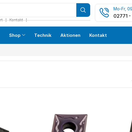
Mo-Fr, 09
02771 -
❘
❘
rt
Kontakt
s
Shop
Technik
Aktionen
Kontakt