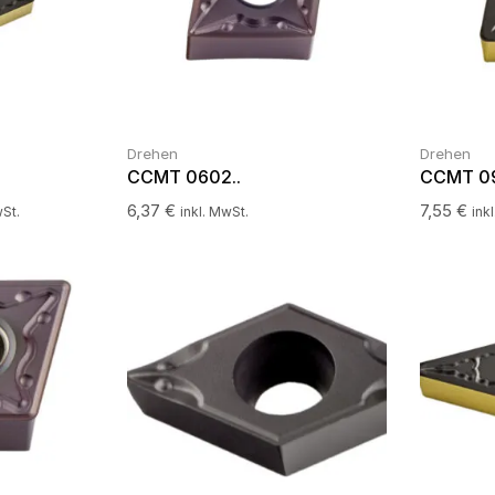
Drehen
Drehen
CCMT 0602..
CCMT 09
6,37
€
7,55
€
wSt.
inkl. MwSt.
ink