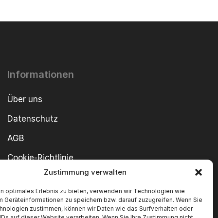
Informationen
Über uns
Datenschutz
AGB
Cookie-Richtlinie
Zustimmung verwalten
Impressum
n optimales Erlebnis zu bieten, verwenden wir Technologien wie
m Geräteinformationen zu speichern bzw. darauf zuzugreifen. Wenn Sie
hnologien zustimmen, können wir Daten wie das Surfverhalten oder
IDs auf dieser Website verarbeiten. Wenn Sie Ihre Zustimmung nicht